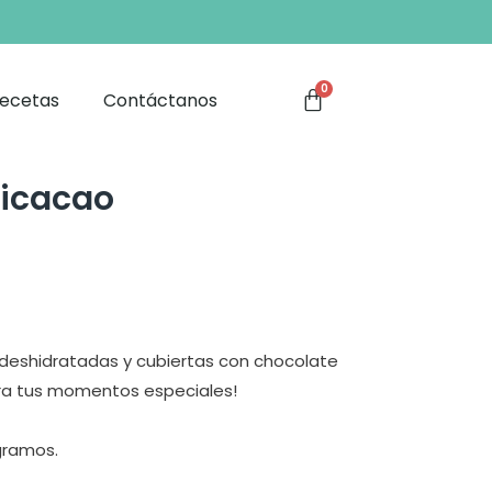
ecetas
Contáctanos
ticacao
deshidratadas y cubiertas con chocolate
para tus momentos especiales!
gramos.