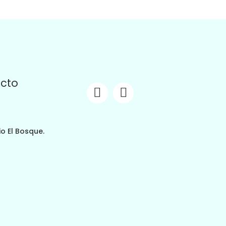
ácto
io El Bosque.