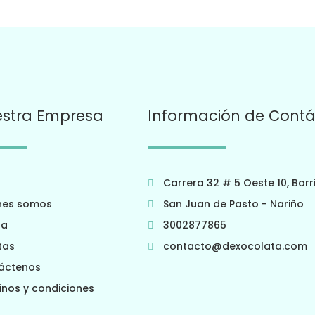
stra Empresa
Información de Cont
Carrera 32 # 5 Oeste 10, Barr
nes somos
San Juan de Pasto - Nariño
da
3002877865
tas
contacto@dexocolata.com
áctenos
inos y condiciones