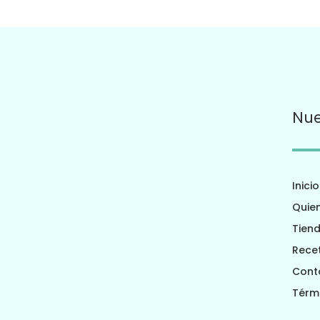
Nue
Inicio
Quie
Tien
Rece
Cont
Térm