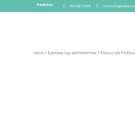
Pedidos:
3002877865
contacto@dexocol
Inicio
/
Expresa tus sentimientos
/ Frasco de Frutic