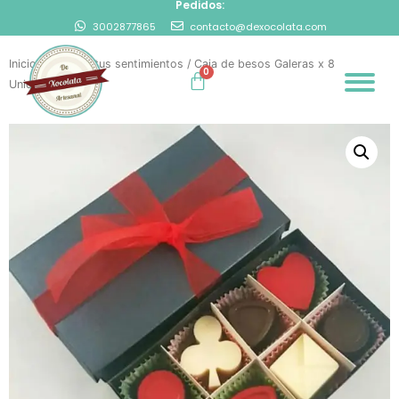
Pedidos:
3002877865
contacto@dexocolata.com
Inicio
/
Expresa tus sentimientos
/ Caja de besos Galeras x 8
Unidades.